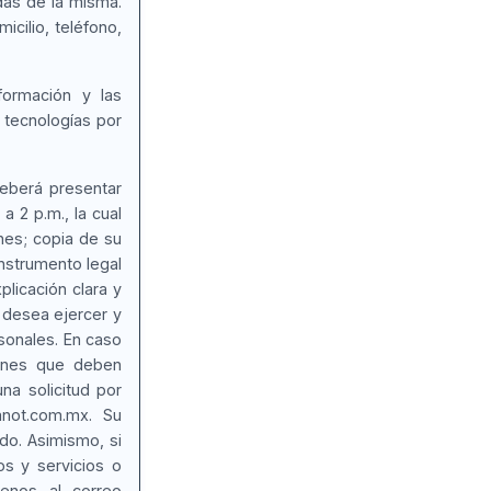
adas de la misma.
cilio, teléfono,
formación y las
 tecnologías por
deberá presentar
a 2 p.m., la cual
ones; copia de su
 instrumento legal
plicación clara y
e desea ejercer y
rsonales. En caso
iones que deben
na solicitud por
anot.com.mx. Su
do. Asimismo, si
os y servicios o
enos al correo