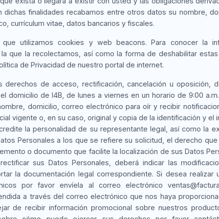
a que exista o llegara a existir con usted y las obligaciones deriv
n dichas finalidades recabamos entre otros datos su nombre, domi
co, currículum vitae, datos bancarios y fiscales.
que utilizamos cookies y web beacons. Para conocer la in
a la que la recolectamos, así como la forma de deshabilitar estas
olítica de Privacidad de nuestro portal de internet.
s derechos de acceso, rectificación, cancelación u oposición, 
 el domicilio de I4B, de lunes a viernes en un horario de 9:00 a.m. 
nombre, domicilio, correo electrónico para oír y recibir notificaci
icial vigente o, en su caso, original y copia de la identificación y el
redite la personalidad de su representante legal, así como la ex
atos Personales a los que se refiere su solicitud, el derecho qu
lemento o documento que facilite la localización de sus Datos Pe
ectificar sus Datos Personales, deberá indicar las modificac
ortar la documentación legal correspondiente. Si desea realizar u
nicos por favor envíela al correo electrónico ventas@factur
tendida a través del correo electrónico que nos haya proporciona
ar de recibir información promocional sobre nuestros product
obre cómo puede ejercer sus derechos por favor contáct