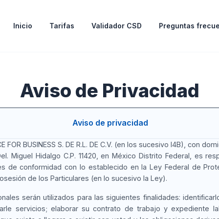
Inicio
Tarifas
Validador CSD
Preguntas frecu
Aviso de Privacidad
Aviso de privacidad
 FOR BUSINESS S. DE R.L. DE C.V. (en los sucesivo I4B), con domic
Del. Miguel Hidalgo C.P. 11420, en México Distrito Federal, es r
s de conformidad con lo establecido en la Ley Federal de Pro
sesión de los Particulares (en lo sucesivo la Ley).
ales serán utilizados para las siguientes finalidades: identificarlo
tarle servicios; elaborar su contrato de trabajo y expediente lab