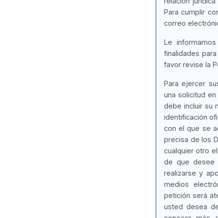
relación jurídic
Para cumplir co
correo electróni
Le informamos 
finalidades par
favor revise la P
Para ejercer su
una solicitud en
debe incluir su 
identificación of
con el que se ac
precisa de los D
cualquier otro e
de que desee r
realizarse y ap
medios electró
petición será a
usted desea dej
conocer más s