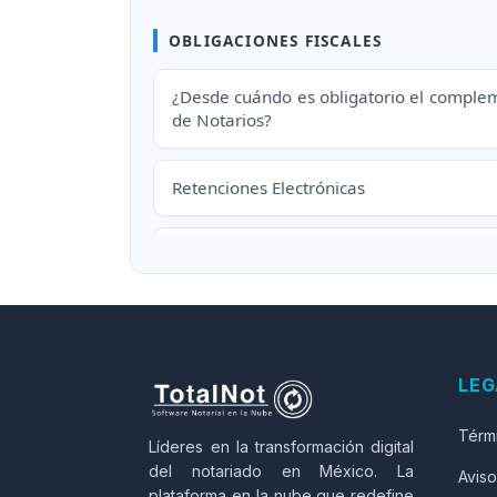
OBLIGACIONES FISCALES
¿Desde cuándo es obligatorio el comple
de Notarios?
Retenciones Electrónicas
¿Es posible generar CFDI de retencion
ejercicios anteriores?
Reglas para que Notarios Públicos e
complementos en traslativas de domini
LEG
medio de una persona moral
Térm
Líderes en la transformación digital
¿Qué ocurre, si no se cuenta co
del notariado en México. La
Aviso
complemento o un CFDI para justific
plataforma en la nube que redefine