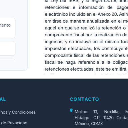
la Ley del IEPS, y la regla I.3.1.8, fra
retenciones e información de pago
electrónico incluido en el Anexo 20. As
emitirse de manera anualizada en el m
mento
aquél en que se realizó la retención 
comprobante fiscal por la realización de
ingresos, y se incluya en el mismo tod
impuestos efectuadas, los contribuyent
comprobante fiscal de las retenciones
fiscal se haga referencia a la obliga
es de
retenciones efectuadas, éste se emitirá,
lo dispuesto en esta regla. CFF 29, LISR
5-A, LIVA 32, 33, RMF 2014 I.3.1.8.
mitan
Modificación:
“Para la emisión de comp
o por
AL
CONTACTO
través de un CFDI (incluido en el ane
retenciones de impuestos efectuadas”
Molino 13, Nextitla, M
inos y Condiciones
-Estos
CFDI’s
se podrán crear en la s
Hidalgo, C.P. 11420 Ciud
n el
MENÚ PRINCIPAL
 de Privacidad
México, CDMX
ar el