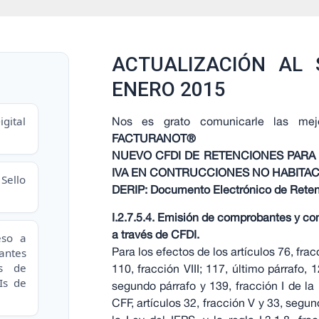
ACTUALIZACIÓN AL
ENERO 2015
gital
Nos es grato comunicarle las mej
FACTURANOT®
NUEVO CFDI DE RETENCIONES PARA 
IVA EN CONTRUCCIONES NO HABITA
Sello
DERIP: Documento Electrónico de Reten
I.2.7.5.4. Emisión de comprobantes y co
a través de CFDI.
eso a
Para los efectos de los artículos 76, fracci
antes
es de
110, fracción VIII; 117, último párrafo, 1
Is de
segundo párrafo y 139, fracción I de la 
CFF, artículos 32, fracción V y 33, segun