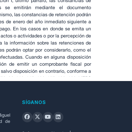
cción I, último párrafo, las constancias de
s se emitirán mediante el documento
imismo, las constancias de retención podrán
es de enero del año inmediato siguiente a
o pago. En los casos en donde se emita un
 actos o actividades o por la percepción de
a la información sobre las retenciones de
es podrán optar por considerarlo, como el
 efectuadas. Cuando en alguna disposición
ción de emitir un comprobante fiscal por
 salvo disposición en contrario, conforme a
 76, 86, 110, 117, 126, 127, 132, 139, LIEPS
robantes y constancias de retenciones a
SÍGANOS
xo 20) que incluirá información sobre las
iguel
ección
COMPROBANTES FISCALES
de su
ad de