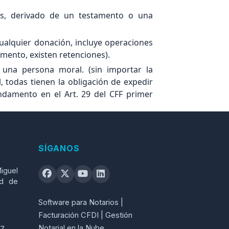
es, derivado de un testamento o una
 cualquier donación, incluye operaciones
mento, existen retenciones).
 una persona moral. (sin importar la
, todas tienen la obligación de expedir
ndamento en el Art. 29 del CFF primer
to del instrumento que contenga la
 convenio y aceptación de las partes de
ien expida el CFDI, por el importe total
SÍGANOS
convenidos o por el ingreso que, en su
a adquisición de que se trate. (sería el
iguel
 de darse de alta ante el SAT y expedir
ad de
fiscal).
Software para Notarios |
 dichos bienes sean personas físicas y
Facturación CFDI | Gestión
ulo IV, Capítulo II de la Ley del ISR, y el
Notarial en la Nube
97