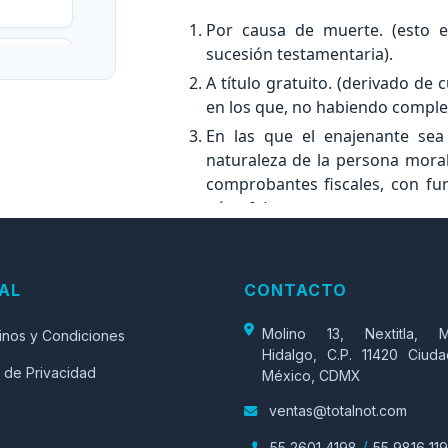
Por causa de muerte. (esto 
sucesión testamentaria).
ones de
A título gratuito. (derivado de
en los que, no habiendo comple
En las que el enajenante sea
 emitan
naturaleza de la persona moral
nio por
comprobantes fiscales, con fu
párrafo).
En las que, en el mismo tex
con el
adquisición, se haga constar el
el costo
que será el propio enajenante qu
eble?
AL
CONTACTO
del precio o contraprestación 
caso, corresponda por ley por l
Molino 13, Nextitla, M
inos y Condiciones
bre sus
propio enajenante quien deberá
Hidalgo, C.P. 11420 Ciud
 de Privacidad
México, CDMX
el correspondiente comprobante 
En las que los enajenantes de
ventas@totalnot.com
uso del
estas tributen en términos del Tít
/
55 2601 4198
55 9816 11