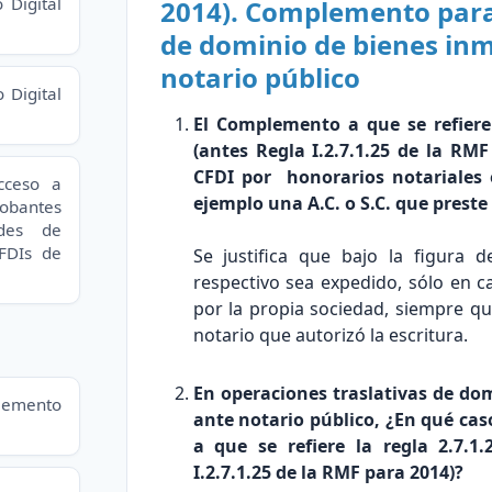
 Digital
2014). Complemento para
de dominio de bienes in
notario público
 Digital
El Complemento a que se refiere 
(antes Regla I.2.7.1.25 de la RM
CFDI por honorarios notariales
cceso a
ejemplo una A.C. o S.C. que preste 
obantes
udes de
CFDIs de
Se justifica que bajo la figura 
respectivo sea expedido, sólo en c
por la propia sociedad, siempre q
notario que autorizó la escritura.
En operaciones traslativas de do
plemento
ante notario público, ¿En qué ca
a que se refiere la regla 2.7.1
I.2.7.1.25 de la RMF para 2014)?