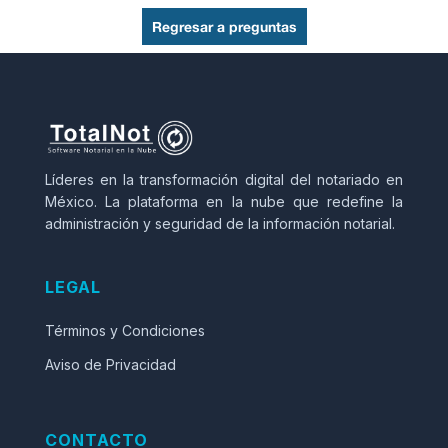
Con fundamento en la citada
Regresar a preguntas
regla Fracción I, inciso b), los
notarios no deben de expedir
complemento en el caso de
donaciones.
__________________
Líderes en la transformación digital del notariado en
27 de Agosto de 2014
México. La plataforma en la nube que redefine la
Folio:
OR201456037088
administración y seguridad de la información notarial.
ASUNTO:
COMPLEMENTO
LEGAL
OPERACIONES
INMOBILIARIAS
Términos y Condiciones
Aviso de Privacidad
DESCRIPCIÓN:
La consulta planteada es
saber si en mi calidad de
CONTACTO