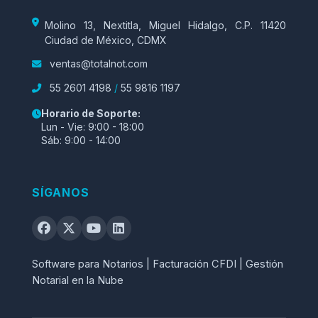
notario, estoy obligado a
expedir el complemento al
Molino 13, Nextitla, Miguel Hidalgo, C.P. 11420
que se refiere la Regla
Ciudad de México, CDMX
2.7.1.20. de la RMF vigente
(Original, I.2.7.1.25 de la RMF
ventas@totalnot.com
para 2014), en las siguientes
55 2601 4198
/
55 9816 1197
operaciones inmobiliarias
que se otorguen ante mi fe:
Horario de Soporte:
Lun - Vie: 9:00 - 18:00
1.- Donación (a título
Sáb: 9:00 - 14:00
gratuito), en las que no exista
contraprestación pactada
entre las partes y en las
SÍGANOS
cuales se encuentra exenta
de Impuesto sobre la Renta
por Adquisición de Bienes,
en términos de lo dispuesto
por el artículo 93 fracción
Software para Notarios | Facturación CFDI | Gestión
XXIII.
Notarial en la Nube
2.- Donación (a título
gratuito), en las que no exista
contraprestación pactada